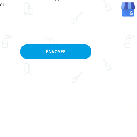
ici
.