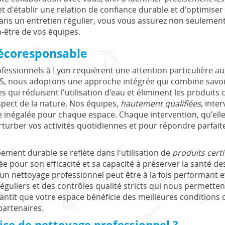
 d'établir une relation de confiance durable et d'optimiser 
ans un entretien régulier, vous vous assurez non seulement
n-être de vos équipes.
 écoresponsable
fessionnels à Lyon requièrent une attention particulière aux
, nous adoptons une approche intégrée qui combine savoir-
 qui réduisent l'utilisation d'eau et éliminent les produits 
spect de la nature. Nos équipes,
hautement qualifiées
, inte
 inégalée pour chaque espace. Chaque intervention, qu'elle 
turber vos activités quotidiennes et pour répondre parfai
ent durable se reflète dans l'utilisation de
produits cert
 pour son efficacité et sa capacité à préserver la santé d
 nettoyage professionnel peut être à la fois performant e
guliers et des contrôles qualité stricts qui nous permette
antit que votre espace bénéficie des meilleures conditions d
partenaires.
ice de nettoyage professionnel ?