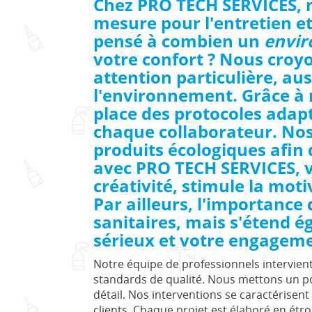
Chez PRO TECH SERVICES, n
mesure pour l'entretien e
pensé à combien un
envir
votre confort ? Nous cro
attention particulière, au
l'environnement. Grâce à 
place des protocoles adapté
chaque collaborateur. No
produits écologiques afin 
avec PRO TECH SERVICES, v
créativité, stimule la mot
Par ailleurs, l'importance
sanitaires, mais s'étend é
sérieux et votre engageme
Notre équipe de professionnels intervien
standards de qualité. Nous mettons un po
détail. Nos interventions se caractérisent p
clients. Chaque projet est élaboré en étr