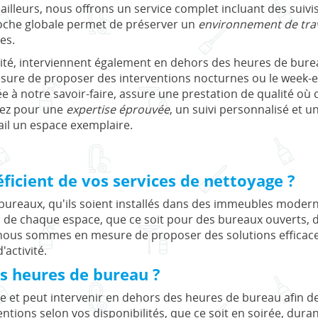
ailleurs, nous offrons un service complet incluant des suivi
proche globale permet de préserver un
environnement de trav
es.
ité, interviennent également en dehors des heures de burea
ure de proposer des interventions nocturnes ou le week-e
née à notre savoir-faire, assure une prestation de qualité où
tez pour une
expertise éprouvée
, un suivi personnalisé et u
vail un espace exemplaire.
ficient de vos services de nettoyage ?
bureaux, qu'ils soient installés dans des immeubles moder
és de chaque espace, que ce soit pour des bureaux ouverts,
 nous sommes en mesure de proposer des solutions efficac
'activité.
es heures de bureau ?
e et peut intervenir en dehors des heures de bureau afin de
tions selon vos disponibilités, que ce soit en soirée, dura