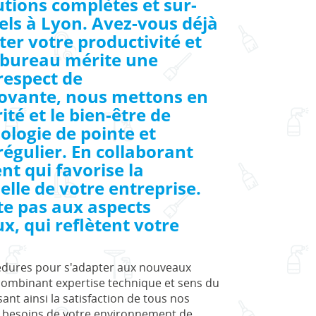
tions complètes et sur-
els à Lyon. Avez-vous déjà
er votre productivité et
 bureau mérite une
respect de
novante, nous mettons en
ité et le bien-être de
logie de pointe et
régulier. En collaborant
t qui favorise la
elle de votre entreprise.
ite pas aux aspects
x, qui reflètent votre
océdures pour s'adapter aux nouveaux
ombinant expertise technique et sens du
ssant ainsi la satisfaction de tous nos
les besoins de votre environnement de