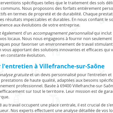
rventions spécifiques telles que le traitement des sols déli
s communs. Nous proposons des forfaits entièrement person
ectifs en termes de propreté et de durabilité. Chaque prestati
es résultats impeccables et durables. En nous confiant le s
nence aux évolutions de votre entreprise.
ez également d'un
accompagnement personnalisé
qui inclut
e vos locaux. Nous nous engageons à fournir non seulement 
es pour favoriser un environnement de travail stimulant et
en vous apportant des solutions innovantes et efficaces qui 
en constante évolution.
l'entretien à Villefranche-sur-Saône
analyse gratuite
et un devis personnalisé pour l'entretien e
prestations de haute qualité, adaptées aux besoins spécifi
nnement professionnel. Basée à 69400 Villefranche-sur-Saôn
fficacement sur tout le territoire. Leur mission est de gara
rque.
é au travail occupent une place centrale, il est crucial de s
eur. Nos experts effectuent une analyse détaillée de vos l