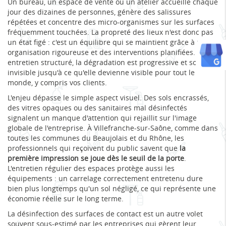
Un bureau, un espace de vente ou un atelier accueille chaque
jour des dizaines de personnes, génère des salissures
répétées et concentre des micro-organismes sur les surfaces
fréquemment touchées. La propreté des lieux n'est donc pas
un état figé : c'est un équilibre qui se maintient grâce à une
organisation rigoureuse et des interventions planifiées. Sans
entretien structuré, la dégradation est progressive et souvent
invisible jusqu'à ce qu'elle devienne visible pour tout le
monde, y compris vos clients.
L'enjeu dépasse le simple aspect visuel. Des sols encrassés,
des vitres opaques ou des sanitaires mal désinfectés
signalent un manque d'attention qui rejaillit sur l'image
globale de l'entreprise. À Villefranche-sur-Saône, comme dans
toutes les communes du Beaujolais et du Rhône, les
professionnels qui reçoivent du public savent que
la
première impression se joue dès le seuil de la porte
.
L'entretien régulier des espaces protège aussi les
équipements : un carrelage correctement entretenu dure
bien plus longtemps qu'un sol négligé, ce qui représente une
économie réelle sur le long terme.
La désinfection des surfaces de contact est un autre volet
souvent sous-estimé par les entreprises qui gèrent leur