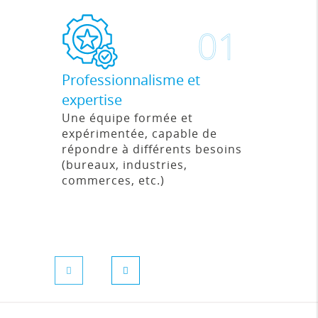
01
Professionnalisme et
Quali
expertise
Utili
d'équ
Une équipe formée et
pour 
expérimentée, capable de
rapid
répondre à différents besoins
(bureaux, industries,
commerces, etc.)